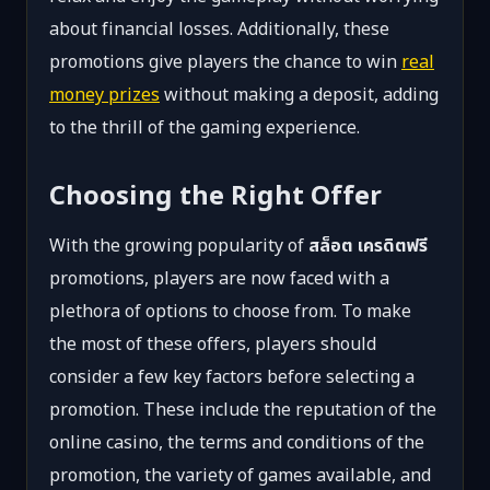
about financial losses. Additionally, these
promotions give players the chance to win
real
money prizes
without making a deposit, adding
to the thrill of the gaming experience.
Choosing the Right Offer
With the growing popularity of
สล็อต เครดิตฟรี
promotions, players are now faced with a
plethora of options to choose from. To make
the most of these offers, players should
consider a few key factors before selecting a
promotion. These include the reputation of the
online casino, the terms and conditions of the
promotion, the variety of games available, and