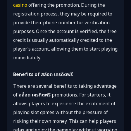
casino
offering the promotion. During the
registration process, they may be required to
provide their phone number for verification
purposes. Once the account is verified, the free
credit is usually automatically credited to the
player’s account, allowing them to start playing
immediately.
Benefits of สล็อต เครดิตฟรี
There are several benefits to taking advantage
of
สล็อต เครดิตฟรี
promotions. For starters, it
allows players to experience the excitement of
playing slot games without the pressure of
risking their own money. This can help players
relax and enjoy the gameplay without worrying