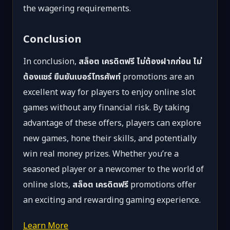
the wagering requirements.
Conclusion
In conclusion,
สล็อต เครดิตฟรี ไม่ต้องฝากก่อน ไม่
ต้องแชร์ ยืนยันเบอร์โทรศัพท์
promotions are an
excellent way for players to enjoy online slot
games without any financial risk. By taking
advantage of these offers, players can explore
new games, hone their skills, and potentially
win real money prizes. Whether you’re a
seasoned player or a newcomer to the world of
online slots,
สล็อต เครดิตฟรี
promotions offer
an exciting and rewarding gaming experience.
Learn More