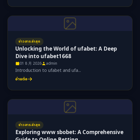
ข่าวสารล่าสุด
Unlocking the World of ufabet: A Deep
Dive into ufabet1668
01 8 月 2026
admin
Introduction to ufabet and ufa...
อ่านต่อ
ข่าวสารล่าสุด
Exploring www sbobet: A Comprehensive