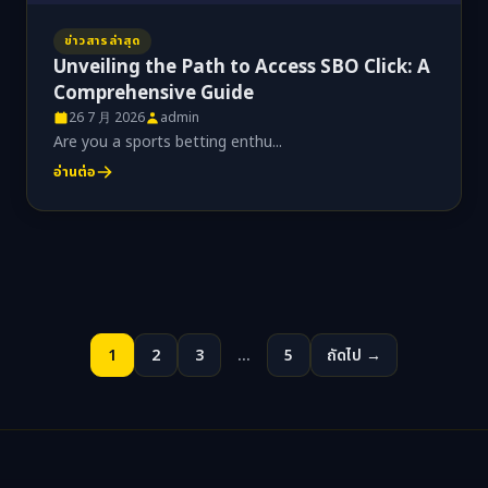
ข่าวสารล่าสุด
Unveiling the Path to Access SBO Click: A
Comprehensive Guide
26 7 月 2026
admin
Are you a sports betting enthu...
อ่านต่อ
การนำ
1
2
3
…
5
ถัดไป →
ทาง
หน้า