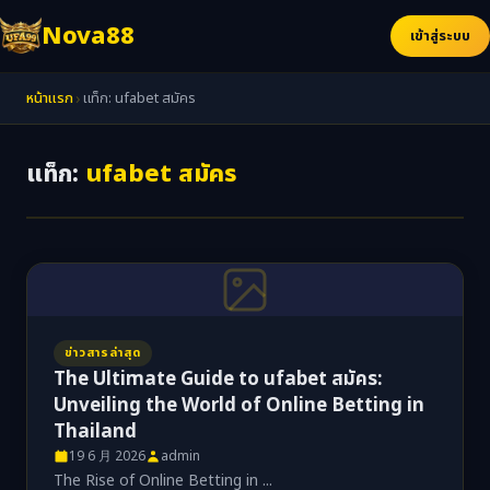
Nova88
เข้าสู่ระบบ
›
หน้าแรก
แท็ก: ufabet สมัคร
แท็ก:
ufabet สมัคร
ข่าวสารล่าสุด
The Ultimate Guide to ufabet สมัคร:
Unveiling the World of Online Betting in
Thailand
19 6 月 2026
admin
The Rise of Online Betting in ...