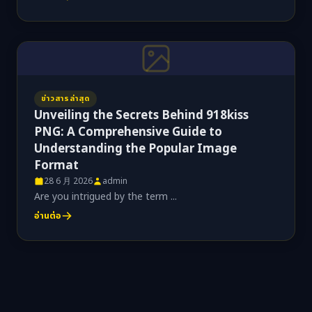
ข่าวสารล่าสุด
Unveiling the Secrets Behind 918kiss
PNG: A Comprehensive Guide to
Understanding the Popular Image
Format
28 6 月 2026
admin
Are you intrigued by the term ...
อ่านต่อ