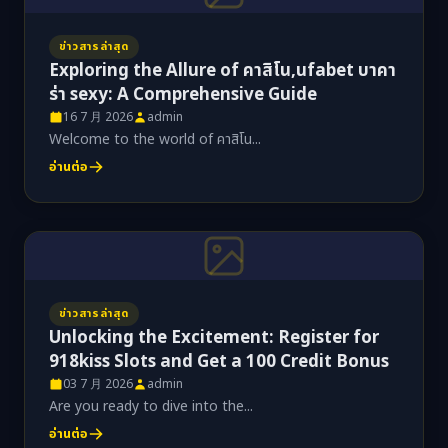
ข่าวสารล่าสุด
Exploring the Allure of คาสิโน,ufabet บาคา
ร่า sexy: A Comprehensive Guide
16 7 月 2026
admin
Welcome to the world of คาสิโน...
อ่านต่อ
ข่าวสารล่าสุด
Unlocking the Excitement: Register for
918kiss Slots and Get a 100 Credit Bonus
03 7 月 2026
admin
Are you ready to dive into the...
อ่านต่อ