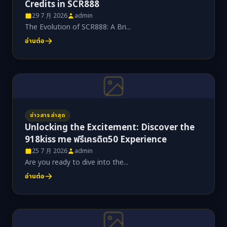
Credits in SCR888
29 7 月 2026
admin
The Evolution of SCR888: A Bri...
อ่านต่อ
ข่าวสารล่าสุด
Unlocking the Excitement: Discover the
918kiss me ฟรีเครดิต50 Experience
25 7 月 2026
admin
Are you ready to dive into the...
อ่านต่อ