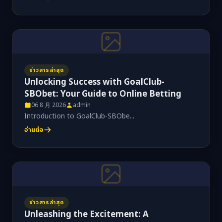
ข่าวสารล่าสุด
Unlocking Success with GoalClub-
SBObet: Your Guide to Online Betting
06 8 月 2026
admin
Introduction to GoalClub-SBObe...
อ่านต่อ
ข่าวสารล่าสุด
Unleashing the Excitement: A