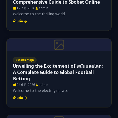
Comprehensive Guide to Sbobet Online
17 7 月 2026
admin
Welcome to the thrilling world...
อ่านต่อ
ข่าวสารล่าสุด
Unveiling the Excitement of พนันบอลโลก:
A Complete Guide to Global Football
Betting
24 6 月 2026
admin
Welcome to the electrifying wo...
อ่านต่อ