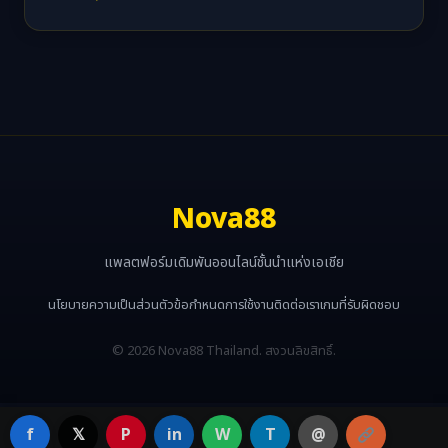
Nova88
แพลตฟอร์มเดิมพันออนไลน์ชั้นนำแห่งเอเชีย
นโยบายความเป็นส่วนตัว
ข้อกำหนดการใช้งาน
ติดต่อเรา
เกมที่รับผิดชอบ
© 2026 Nova88 Thailand. สงวนลิขสิทธิ์.
f
𝕏
P
in
W
T
@