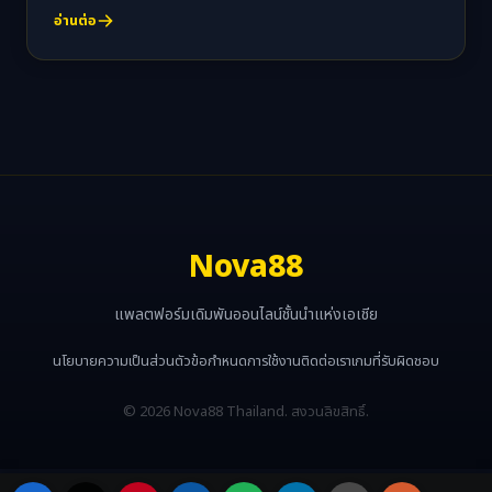
อ่านต่อ
Nova88
แพลตฟอร์มเดิมพันออนไลน์ชั้นนำแห่งเอเชีย
นโยบายความเป็นส่วนตัว
ข้อกำหนดการใช้งาน
ติดต่อเรา
เกมที่รับผิดชอบ
© 2026 Nova88 Thailand. สงวนลิขสิทธิ์.