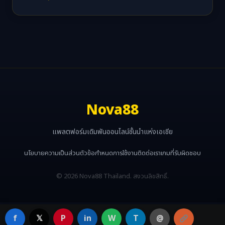
Nova88
แพลตฟอร์มเดิมพันออนไลน์ชั้นนำแห่งเอเชีย
นโยบายความเป็นส่วนตัว
ข้อกำหนดการใช้งาน
ติดต่อเรา
เกมที่รับผิดชอบ
© 2026 Nova88 Thailand. สงวนลิขสิทธิ์.
f
𝕏
P
in
W
T
@