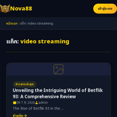
Nova88
เข้าสู่ระบบ
›
หน้าแรก
แท็ก: video streaming
แท็ก:
video streaming
ข่าวสารล่าสุด
Unveiling the Intriguing World of Betflik
93: A Comprehensive Review
09 7 月 2026
admin
The Rise of Betflik 93 in the ...
อ่านต่อ