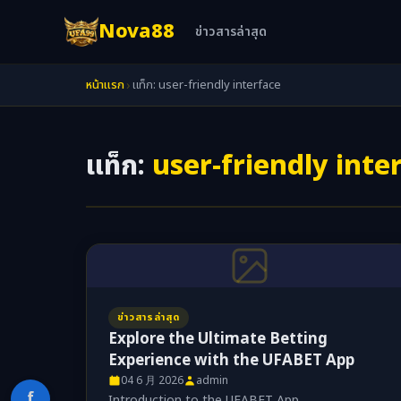
Nova88
ข่าวสารล่าสุด
›
หน้าแรก
แท็ก: user-friendly interface
แท็ก:
user-friendly inte
ข่าวสารล่าสุด
Explore the Ultimate Betting
Experience with the UFABET App
04 6 月 2026
admin
f
Introduction to the UFABET App...