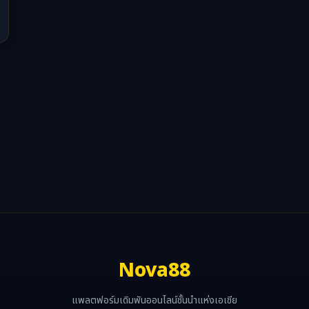
Nova88
แพลตฟอร์มเดิมพันออนไลน์ชั้นนำแห่งเอเชีย