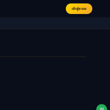
เข้าสู่ระบบ
W