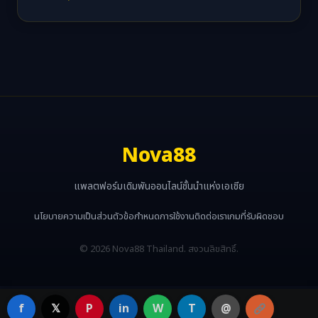
Nova88
แพลตฟอร์มเดิมพันออนไลน์ชั้นนำแห่งเอเชีย
นโยบายความเป็นส่วนตัว
ข้อกำหนดการใช้งาน
ติดต่อเรา
เกมที่รับผิดชอบ
© 2026 Nova88 Thailand. สงวนลิขสิทธิ์.
f
𝕏
P
in
W
T
@