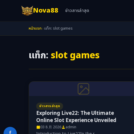
Nova88
ข่าวสารล่าสุด
›
หน้าแรก
แท็ก: slot games
แท็ก:
slot games
ข่าวสารล่าสุด
Exploring Live22: The Ultimate
Online Slot Experience Unveiled
03 8 月 2026
admin
f
Introduction to Live22In the r...