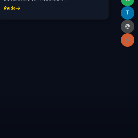
อ่านต่อ
T
@