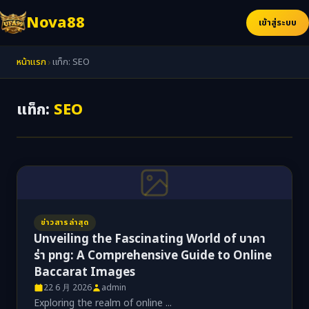
Nova88
เข้าสู่ระบบ
›
หน้าแรก
แท็ก: SEO
แท็ก:
SEO
ข่าวสารล่าสุด
Unveiling the Fascinating World of บาคา
ร่า png: A Comprehensive Guide to Online
Baccarat Images
22 6 月 2026
admin
Exploring the realm of online ...