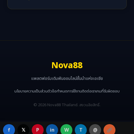
Nova88
แพลตฟอร์มเดิมพันออนไลน์ชั้นนำแห่งเอเชีย
นโยบายความเป็นส่วนตัว
ข้อกำหนดการใช้งาน
ติดต่อเรา
เกมที่รับผิดชอบ
© 2026 Nova88 Thailand. สงวนลิขสิทธิ์.
f
𝕏
P
in
W
T
@