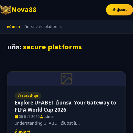
Nova88
เข้าสู่ระบบ
›
หน้าแรก
แท็ก: secure platforms
แท็ก:
secure platforms
ข่าวสารล่าสุด
Explore UFABET เว็บตรง: Your Gateway to
FIFA World Cup 2026
06 6 月 2026
admin
Understanding UFABET เว็บตรงไม...
อ่านต่อ