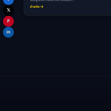
อ่านต่อ
𝕏
P
in