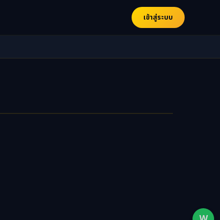
เข้าสู่ระบบ
W