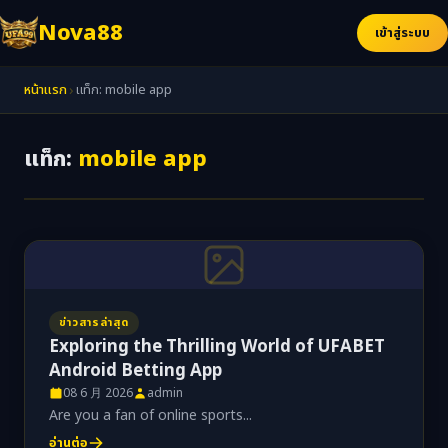
Nova88
เข้าสู่ระบบ
›
หน้าแรก
แท็ก: mobile app
แท็ก:
mobile app
ข่าวสารล่าสุด
Exploring the Thrilling World of UFABET
Android Betting App
08 6 月 2026
admin
Are you a fan of online sports...
อ่านต่อ