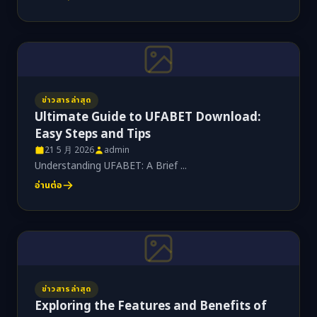
ข่าวสารล่าสุด
Ultimate Guide to UFABET Download:
Easy Steps and Tips
21 5 月 2026
admin
Understanding UFABET: A Brief ...
อ่านต่อ
ข่าวสารล่าสุด
Exploring the Features and Benefits of