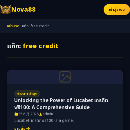
Nova88
เข้าสู่ระบบ
›
หน้าแรก
แท็ก: free credit
แท็ก:
free credit
ข่าวสารล่าสุด
Unlocking the Power of Lucabet เครดิต
ฟรี100: A Comprehensive Guide
25 6 月 2026
admin
Lucabet เครดิตฟรี100 is a game...
อ่านต่อ