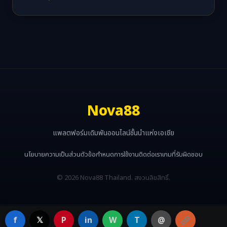
Nova88
แพลตฟอร์มเดิมพันออนไลน์ชั้นนำแห่งเอเชีย
นโยบายความเป็นส่วนตัว
ข้อกำหนดการใช้งาน
ติดต่อเรา
เกมที่รับผิดชอบ
© 2026 Nova88 Thailand. สงวนลิขสิทธิ์.
f
𝕏
P
in
W
T
@