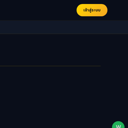
เข้าสู่ระบบ
W