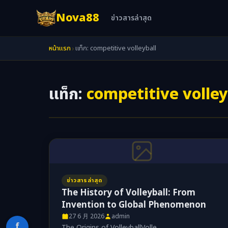
Nova88
ข่าวสารล่าสุด
›
หน้าแรก
แท็ก: competitive volleyball
แท็ก:
competitive volley
ข่าวสารล่าสุด
The History of Volleyball: From
Invention to Global Phenomenon
27 6 月 2026
admin
f
The Origins of VolleyballVolle...