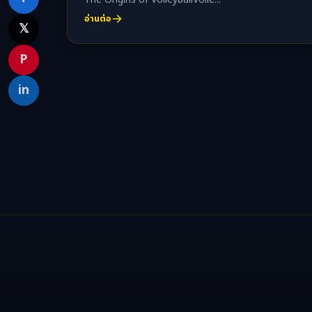
อ่านต่อ
𝕏
P
in