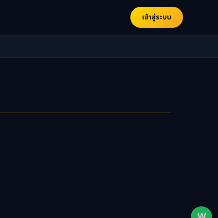
เข้าสู่ระบบ
W