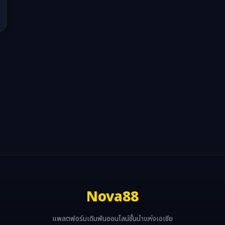
Nova88
แพลตฟอร์มเดิมพันออนไลน์ชั้นนำแห่งเอเชีย