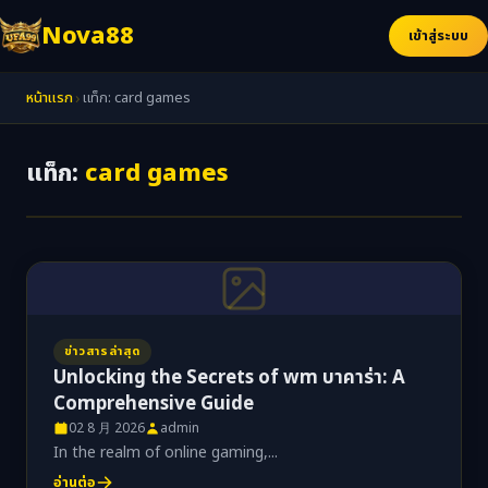
Nova88
เข้าสู่ระบบ
›
หน้าแรก
แท็ก: card games
แท็ก:
card games
ข่าวสารล่าสุด
Unlocking the Secrets of wm บาคาร่า: A
Comprehensive Guide
02 8 月 2026
admin
In the realm of online gaming,...
อ่านต่อ