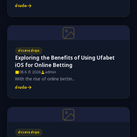
อ่านต่อ
ข่าวสารล่าสุด
Exploring the Benefits of Using Ufabet
iOS for Online Betting
08 6 月 2026
admin
With the rise of online bettin...
อ่านต่อ
ข่าวสารล่าสุด