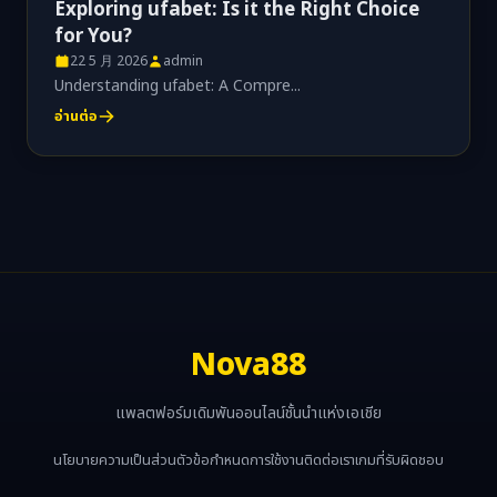
Exploring ufabet: Is it the Right Choice
for You?
22 5 月 2026
admin
Understanding ufabet: A Compre...
อ่านต่อ
Nova88
แพลตฟอร์มเดิมพันออนไลน์ชั้นนำแห่งเอเชีย
นโยบายความเป็นส่วนตัว
ข้อกำหนดการใช้งาน
ติดต่อเรา
เกมที่รับผิดชอบ