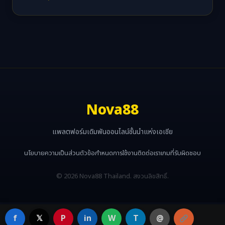
Nova88
แพลตฟอร์มเดิมพันออนไลน์ชั้นนำแห่งเอเชีย
นโยบายความเป็นส่วนตัว
ข้อกำหนดการใช้งาน
ติดต่อเรา
เกมที่รับผิดชอบ
© 2026 Nova88 Thailand. สงวนลิขสิทธิ์.
f
𝕏
P
in
W
T
@