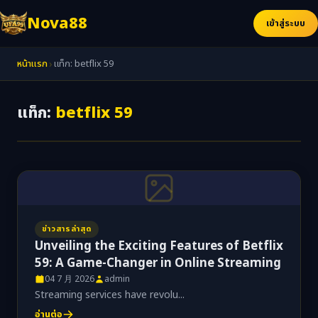
Nova88
เข้าสู่ระบบ
›
หน้าแรก
แท็ก: betflix 59
แท็ก:
betflix 59
ข่าวสารล่าสุด
Unveiling the Exciting Features of Betflix
59: A Game-Changer in Online Streaming
04 7 月 2026
admin
Streaming services have revolu...
อ่านต่อ