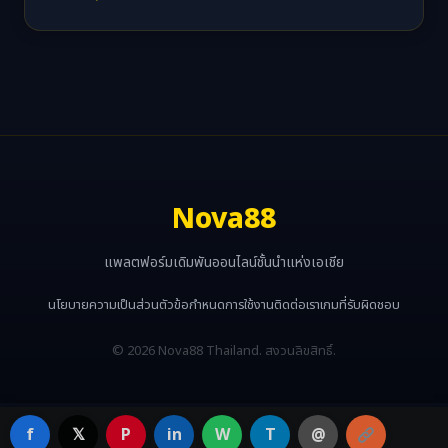
Nova88
แพลตฟอร์มเดิมพันออนไลน์ชั้นนำแห่งเอเชีย
นโยบายความเป็นส่วนตัว
ข้อกำหนดการใช้งาน
ติดต่อเรา
เกมที่รับผิดชอบ
© 2026 Nova88 Thailand. สงวนลิขสิทธิ์.
f
𝕏
P
in
W
T
@