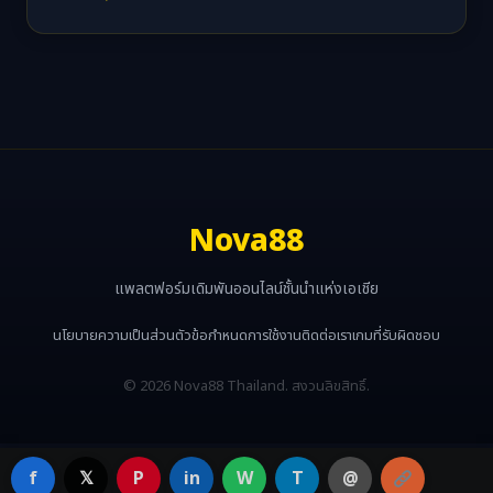
Nova88
แพลตฟอร์มเดิมพันออนไลน์ชั้นนำแห่งเอเชีย
นโยบายความเป็นส่วนตัว
ข้อกำหนดการใช้งาน
ติดต่อเรา
เกมที่รับผิดชอบ
© 2026 Nova88 Thailand. สงวนลิขสิทธิ์.
f
𝕏
P
in
W
T
@