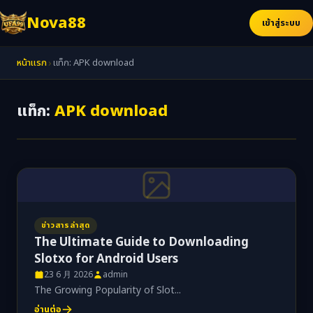
Nova88
เข้าสู่ระบบ
›
หน้าแรก
แท็ก: APK download
แท็ก:
APK download
ข่าวสารล่าสุด
The Ultimate Guide to Downloading
Slotxo for Android Users
23 6 月 2026
admin
The Growing Popularity of Slot...
อ่านต่อ