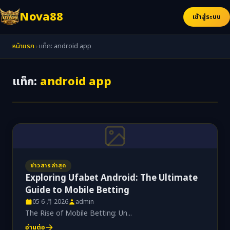
Nova88
เข้าสู่ระบบ
›
หน้าแรก
แท็ก: android app
แท็ก:
android app
ข่าวสารล่าสุด
Exploring Ufabet Android: The Ultimate
Guide to Mobile Betting
05 6 月 2026
admin
The Rise of Mobile Betting: Un...
อ่านต่อ