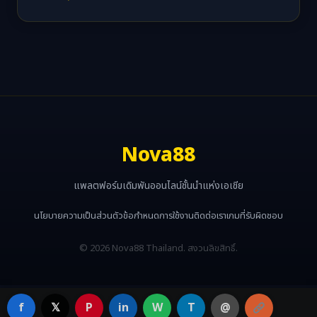
Nova88
แพลตฟอร์มเดิมพันออนไลน์ชั้นนำแห่งเอเชีย
นโยบายความเป็นส่วนตัว
ข้อกำหนดการใช้งาน
ติดต่อเรา
เกมที่รับผิดชอบ
© 2026 Nova88 Thailand. สงวนลิขสิทธิ์.
f
𝕏
P
in
W
T
@