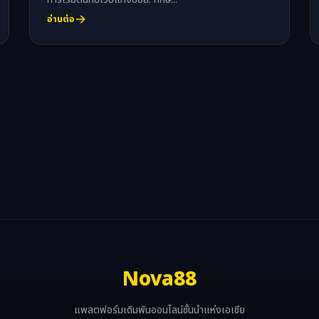
อ่านต่อ
Nova88
แพลตฟอร์มเดิมพันออนไลน์ชั้นนำแห่งเอเชีย