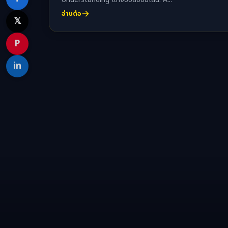
อ่านต่อ
𝕏
P
in