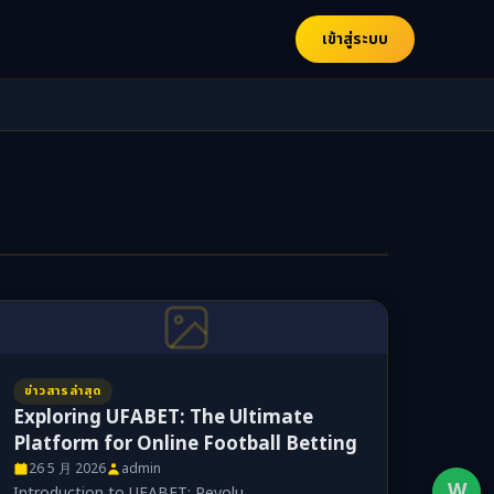
เข้าสู่ระบบ
ข่าวสารล่าสุด
Exploring UFABET: The Ultimate
Platform for Online Football Betting
26 5 月 2026
admin
W
Introduction to UFABET: Revolu...