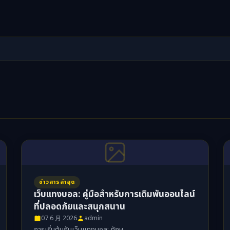
ข่าวสารล่าสุด
เว็บแทงบอล: คู่มือสำหรับการเดิมพันออนไลน์
ที่ปลอดภัยและสนุกสนาน
07 6 月 2026
admin
การเริ่มต้นกับเว็บแทงบอล: ทักษ...