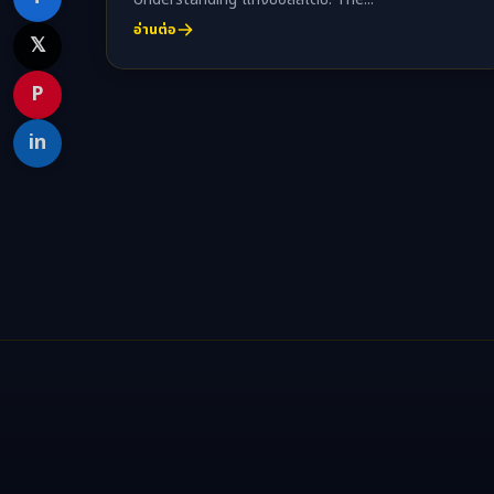
อ่านต่อ
𝕏
P
in