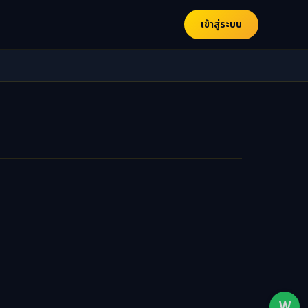
เข้าสู่ระบบ
W