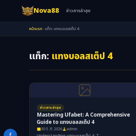
Nova88
ข่าวสารล่าสุด
›
หน้าแรก
แท็ก: แทงบอลสเต็ป 4
แท็ก:
แทงบอลสเต็ป 4
ข่าวสารล่าสุด
Mastering Ufabet: A Comprehensive
Guide to แทงบอลสเต็ป 4
30 5 月 2026
admin
f
Understanding แทงบอลสเต็ป 4: T...