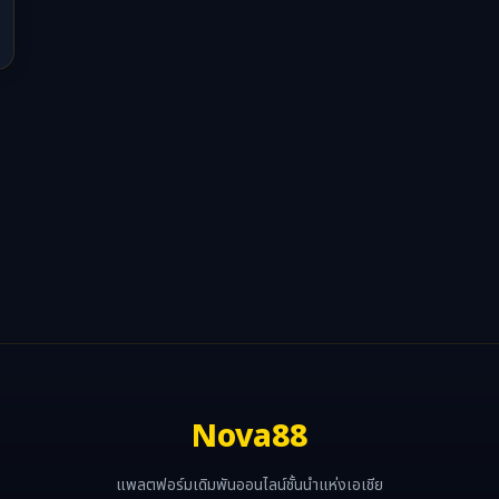
Nova88
แพลตฟอร์มเดิมพันออนไลน์ชั้นนำแห่งเอเชีย