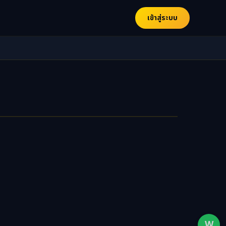
เข้าสู่ระบบ
W