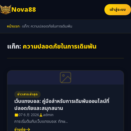
Nova88
เข้าสู่ระบบ
›
หน้าแรก
แท็ก: ความปลอดภัยในการเดิมพัน
แท็ก:
ความปลอดภัยในการเดิมพัน
ข่าวสารล่าสุด
เว็บแทงบอล: คู่มือสำหรับการเดิมพันออนไลน์ที่
ปลอดภัยและสนุกสนาน
07 6 月 2026
admin
การเริ่มต้นกับเว็บแทงบอล: ทักษ...
อ่านต่อ